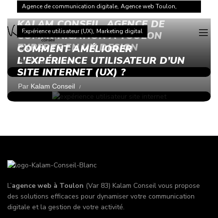
,
,
Agence de communication digitale
Agence web Toulon
Équipes & solutions 100% Françaises
,
Expérience utilisateur (UX)
Marketing digital
KALAM CONSEIL, AGENCE DE
,
Expérience utilisateur (UX)
Marketing digital
COMMUNICATION À TOULON
EXPERTE EN UX DESIGN
COMMENT AMÉLIORER
L’EXPÉRIENCE UTILISATEUR D’UN
Par
Kalam Conseil
SITE INTERNET (UX) ?
Par
Kalam Conseil
L’
agence web à Toulon
(Var 83) Kalam Conseil vous propose
des solutions efficaces pour dynamiser votre communication
digitale et la gestion de votre activité.