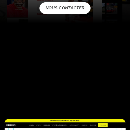
NOUS CONTACTER
PLUS DE 10 ANS
D’EXPÉRIENCE !
Agence web à Toulon
avec plus de 150 sites web réalisés et
plus de 10 ans d’expérience.