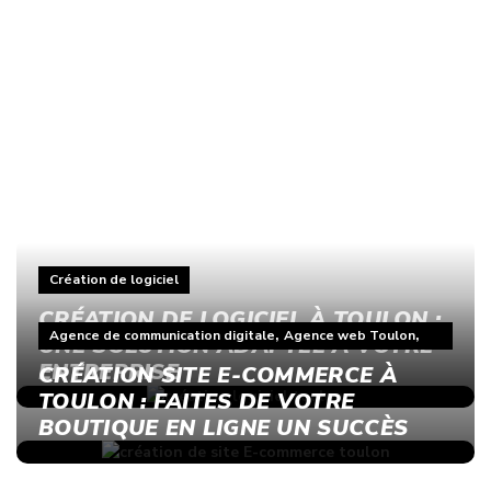
ACTUS
Création de logiciel
CRÉATION DE LOGICIEL À TOULON :
,
,
Agence de communication digitale
Agence web Toulon
UNE SOLUTION ADAPTÉE À VOTRE
E-commerce
ENTREPRISE
CRÉATION SITE E-COMMERCE À
TOULON : FAITES DE VOTRE
BOUTIQUE EN LIGNE UN SUCCÈS