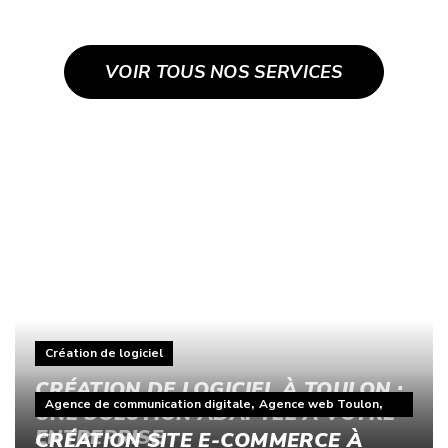
VOIR TOUS NOS SERVICES
ACTUS
Création de logiciel
CRÉATION DE LOGICIEL À TOULON :
,
,
Agence de communication digitale
Agence web Toulon
UNE SOLUTION ADAPTÉE À VOTRE
E-commerce
ENTREPRISE
CRÉATION SITE E-COMMERCE À