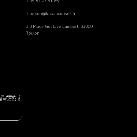
09 81 07 31 66
toulon@kalamconseil.fr
8 Place Gustave Lambert, 83000
Toulon
VES !