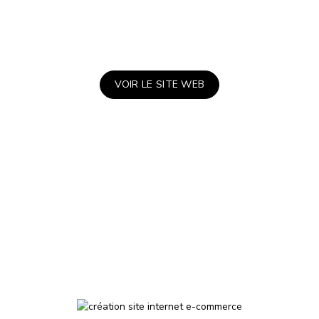
s :
+20% achats par mois, +25% panier moyen, +5k visiteurs par an,
VOIR LE SITE WEB
PRODUIT