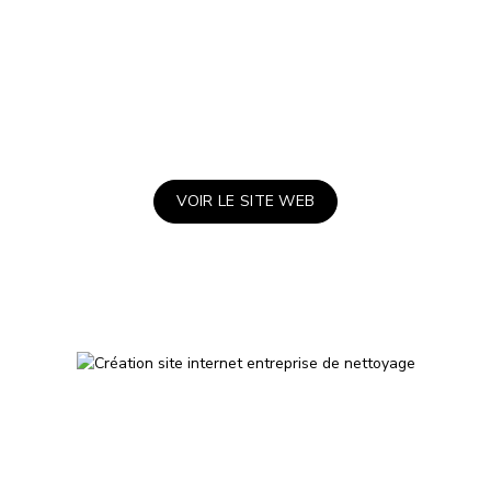
optimisé pour le référencement naturel, rédaction d’articles de
blog pour améliorer le positionnement du site sur les moteurs de
recherche, création et gestion de campagnes publicitaires
Résultats :
+50 appels par mois, +11K visiteurs par an, +35% CA
VOIR LE SITE WEB
PAGE